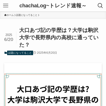
chachaLog~トレンド速報～
ホーム
話題になってること
大口あづ記の学歴は？大学は駒沢
2025
大学で長野県内の高校に通ってい
6/20
た？
2025年6月20日
話題になってること